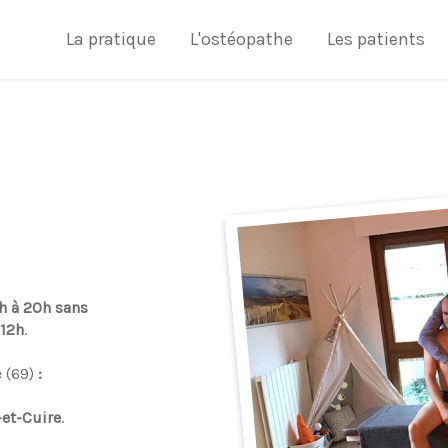
Accueil
La pratique
L'ostéopathe
Les patients
h à 20h sans
 12h
.
e (69)
:
et-Cuire
.